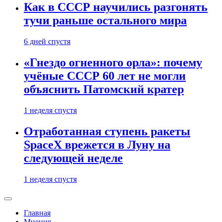
Как в СССР научились разгонять
тучи раньше остального мира
6 дней спустя
«Гнездо огненного орла»: почему
учёные СССР 60 лет не могли
объяснить Патомский кратер
1 неделя спустя
Отработанная ступень ракеты
SpaceX врежется в Луну на
следующей неделе
1 неделя спустя
Главная
Мнения