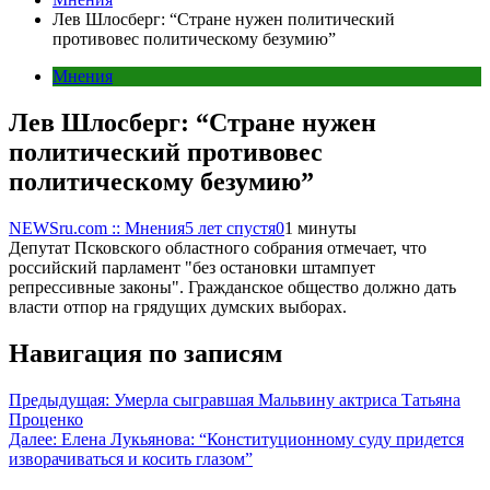
Лев Шлосберг: “Стране нужен политический
противовес политическому безумию”
Мнения
Лев Шлосберг: “Стране нужен
политический противовес
политическому безумию”
NEWSru.com :: Мнения
5 лет спустя
0
1 минуты
Депутат Псковского областного собрания отмечает, что
российский парламент "без остановки штампует
репрессивные законы". Гражданское общество должно дать
власти отпор на грядущих думских выборах.
Навигация по записям
Предыдущая:
Умерла сыгравшая Мальвину актриса Татьяна
Проценко
Далее:
Елена Лукьянова: “Конституционному суду придется
изворачиваться и косить глазом”