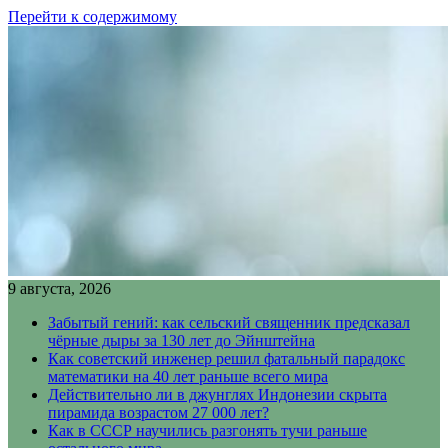
Перейти к содержимому
9 августа, 2026
Забытый гений: как сельский священник предсказал
чёрные дыры за 130 лет до Эйнштейна
Как советский инженер решил фатальный парадокс
математики на 40 лет раньше всего мира
Действительно ли в джунглях Индонезии скрыта
пирамида возрастом 27 000 лет?
Как в СССР научились разгонять тучи раньше