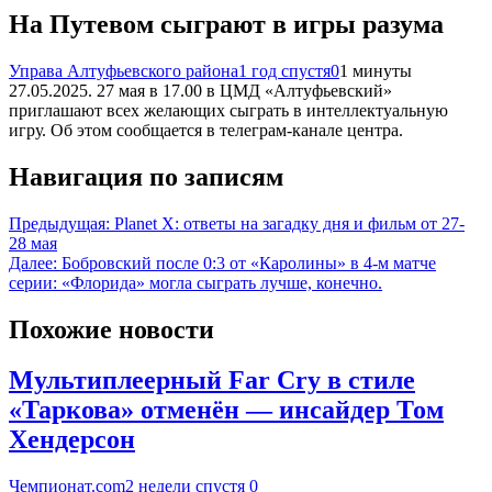
На Путевом сыграют в игры разума
Управа Алтуфьевского района
1 год спустя
0
1 минуты
27.05.2025. 27 мая в 17.00 в ЦМД «Алтуфьевский»
приглашают всех желающих сыграть в интеллектуальную
игру. Об этом сообщается в телеграм-канале центра.
Навигация по записям
Предыдущая:
Planet X: ответы на загадку дня и фильм от 27-
28 мая
Далее:
Бобровский после 0:3 от «Каролины» в 4-м матче
серии: «Флорида» могла сыграть лучше, конечно.
Похожие новости
Мультиплеерный Far Cry в стиле
«Таркова» отменён — инсайдер Том
Хендерсон
Чемпионат.com
2 недели спустя
0