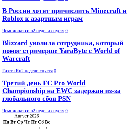
В России хотят причислить Minecraft и
Roblox к азартным играм
Чемпионат.com
2 недели спустя
0
Blizzard уволила сотрудника, который
помог стримерше YaraByte с World of
Warcraft
Газета.Ru
2 недели спустя
0
Третий день FC Pro World
Championship на EWC задержан из-за
глобального сбоя PSN
Чемпионат.com
2 недели спустя
0
Август 2026
Пн
Вт
Ср
Чт
Пт
Сб
Вс
1
2