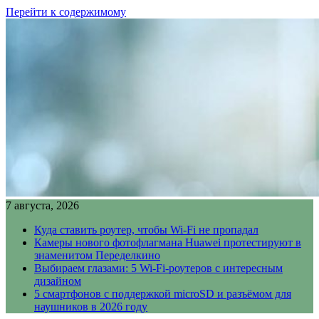
Перейти к содержимому
7 августа, 2026
Куда ставить роутер, чтобы Wi-Fi не пропадал
Камеры нового фотофлагмана Huawei протестируют в
знаменитом Переделкино
Выбираем глазами: 5 Wi-Fi-роутеров с интересным
дизайном
5 смартфонов с поддержкой microSD и разъёмом для
наушников в 2026 году