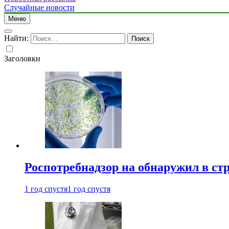
Случайные новости
Меню
Найти:
Заголовки
Роспотребнадзор на обнаружил в ст
1 год спустя
1 год спустя