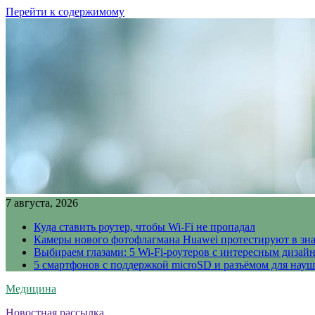
Перейти к содержимому
7 августа, 2026
Куда ставить роутер, чтобы Wi-Fi не пропадал
Камеры нового фотофлагмана Huawei протестируют в зн
Выбираем глазами: 5 Wi-Fi-роутеров с интересным дизай
5 смартфонов с поддержкой microSD и разъёмом для науш
Медицина
Новостная рассылка