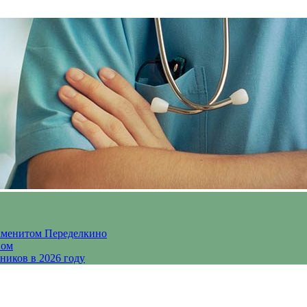
аменитом Переделкино
ном
ников в 2026 году