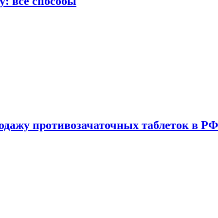
у: все способы
одажу противозачаточных таблеток в РФ