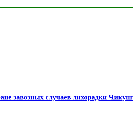
ране завозных случаев лихорадки Чикун