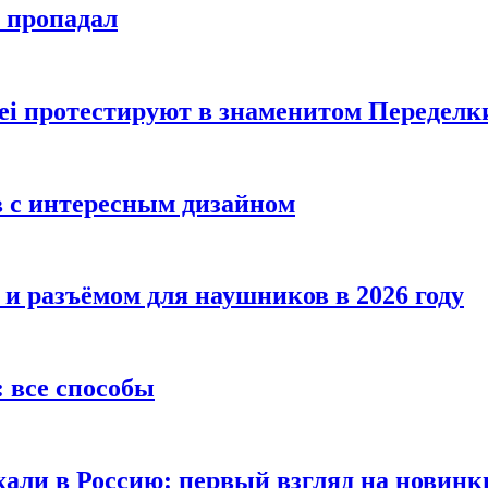
е пропадал
i протестируют в знаменитом Переделк
в с интересным дизайном
 и разъёмом для наушников в 2026 году
 все способы
хали в Россию: первый взгляд на новинк