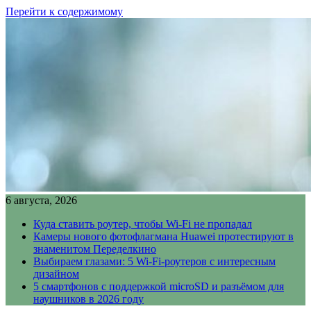
Перейти к содержимому
6 августа, 2026
Куда ставить роутер, чтобы Wi-Fi не пропадал
Камеры нового фотофлагмана Huawei протестируют в
знаменитом Переделкино
Выбираем глазами: 5 Wi-Fi-роутеров с интересным
дизайном
5 смартфонов с поддержкой microSD и разъёмом для
наушников в 2026 году