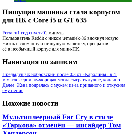
Пишущая машинка стала корпусом
для ПК с Core i5 и GT 635
Ferra.ru
1 год спустя
0
1 минуты
Пользователь Reddit с ником u/maniek-86 вдохнул новую
жизнь в сломанную пишущую машинку, превратив
её в необычный корпус для мини-ПК.
Навигация по записям
Предыдущая:
Бобровский после 0:3 от «Каролины» в 4-
м матче серии: «Флорида» могла сыграть лучше, конечно.
Далее:
Жена подралась с мужем из-за приданого и откусила
ему пенис
Похожие новости
Мультиплеерный Far Cry в стиле
«Таркова» отменён — инсайдер Том
Хендерсон