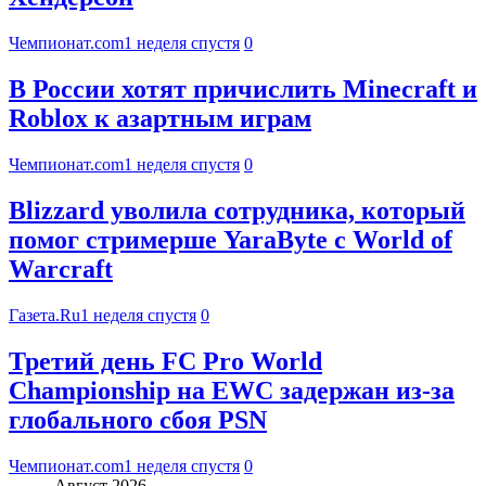
Чемпионат.com
1 неделя спустя
0
В России хотят причислить Minecraft и
Roblox к азартным играм
Чемпионат.com
1 неделя спустя
0
Blizzard уволила сотрудника, который
помог стримерше YaraByte с World of
Warcraft
Газета.Ru
1 неделя спустя
0
Третий день FC Pro World
Championship на EWC задержан из-за
глобального сбоя PSN
Чемпионат.com
1 неделя спустя
0
Август 2026