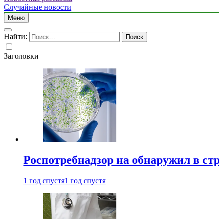
Случайные новости
Меню
Найти:
Заголовки
Роспотребнадзор на обнаружил в ст
1 год спустя
1 год спустя