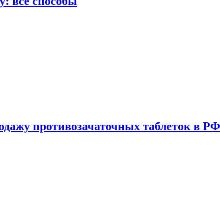
у: все способы
одажу противозачаточных таблеток в РФ