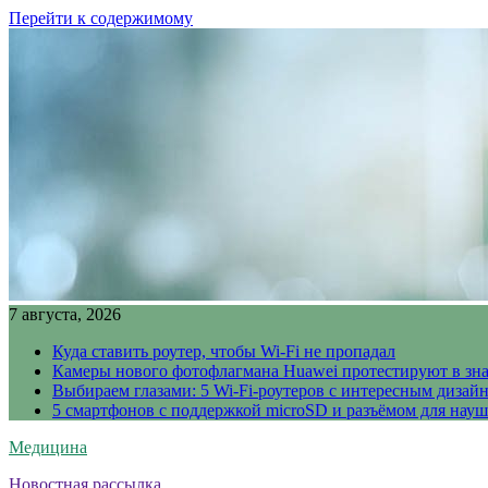
Перейти к содержимому
7 августа, 2026
Куда ставить роутер, чтобы Wi-Fi не пропадал
Камеры нового фотофлагмана Huawei протестируют в зн
Выбираем глазами: 5 Wi-Fi-роутеров с интересным дизай
5 смартфонов с поддержкой microSD и разъёмом для науш
Медицина
Новостная рассылка