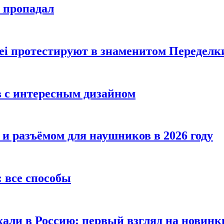
е пропадал
i протестируют в знаменитом Переделк
в с интересным дизайном
 и разъёмом для наушников в 2026 году
 все способы
хали в Россию: первый взгляд на новинк