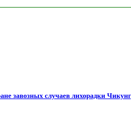
ране завозных случаев лихорадки Чикун