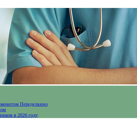
аменитом Переделкино
ном
ников в 2026 году