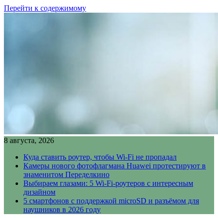
Перейти к содержимому
8 августа, 2026
Куда ставить роутер, чтобы Wi-Fi не пропадал
Камеры нового фотофлагмана Huawei протестируют в
знаменитом Переделкино
Выбираем глазами: 5 Wi-Fi-роутеров с интересным
дизайном
5 смартфонов с поддержкой microSD и разъёмом для
наушников в 2026 году