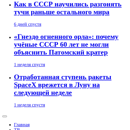
Как в СССР научились разгонять
тучи раньше остального мира
6 дней спустя
«Гнездо огненного орла»: почему
учёные СССР 60 лет не могли
объяснить Патомский кратер
1 неделя спустя
Отработанная ступень ракеты
SpaceX врежется в Луну на
следующей неделе
1 неделя спустя
Главная
ТВ