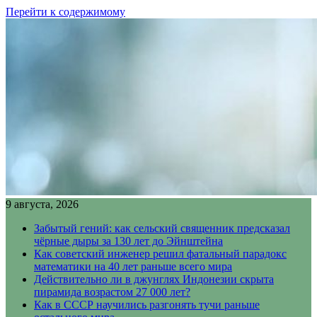
Перейти к содержимому
9 августа, 2026
Забытый гений: как сельский священник предсказал
чёрные дыры за 130 лет до Эйнштейна
Как советский инженер решил фатальный парадокс
математики на 40 лет раньше всего мира
Действительно ли в джунглях Индонезии скрыта
пирамида возрастом 27 000 лет?
Как в СССР научились разгонять тучи раньше