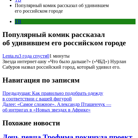
Популярный комик рассказал об удивившем
его российском городе
ТВ
Популярный комик рассказал
об удивившем его российском городе
Lenta.ru
3 года спустя
0
1 минуты
Звезда интернет-шоу «Что было дальше?» («ЧБД») Нурлан
Сабуров назвал российский город, который удивил его.
Навигация по записям
Предыдущая:
Как правильно подобрать одежду
в соответствии с вашей фигурой
Далее:
«Самое сложное». Александр Пташенчук —
об интригах в «Новых звездах в Африке»
Похожие новости
Дочь певца Трофима покинула проект