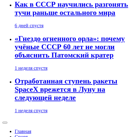
Как в СССР научились разгонять
тучи раньше остального мира
6 дней спустя
«Гнездо огненного орла»: почему
учёные СССР 60 лет не могли
объяснить Патомский кратер
1 неделя спустя
Отработанная ступень ракеты
SpaceX врежется в Луну на
следующей неделе
1 неделя спустя
Главная
Спорт