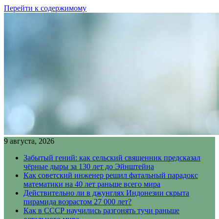
Перейти к содержимому
9 августа, 2026
Забытый гений: как сельский священник предсказал
чёрные дыры за 130 лет до Эйнштейна
Как советский инженер решил фатальный парадокс
математики на 40 лет раньше всего мира
Действительно ли в джунглях Индонезии скрыта
пирамида возрастом 27 000 лет?
Как в СССР научились разгонять тучи раньше