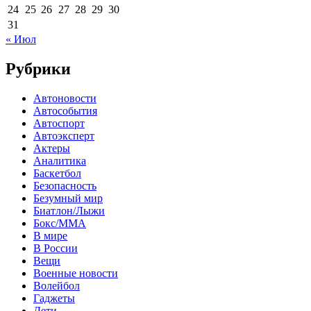
24
25
26
27
28
29
30
31
« Июл
Рубрики
Автоновости
Автособытия
Автоспорт
Автоэксперт
Актеры
Аналитика
Баскетбол
Безопасность
Безумный мир
Биатлон/Лыжи
Бокс/MMA
В мире
В России
Вещи
Военные новости
Волейбол
Гаджеты
Дети