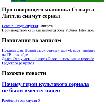
Про говорящего мышонка Стюарта
Литтла снимут сериал
Lenta.ru
3 года спустя
0
1 минуты
Производством сериала займется Sony Pictures Television.
Навигация по записям
Предыдущая:
Новый сезон реалити-шоу «Вызов» выйдет
на ТВ в октябре
Далее:
Экс-участница шоу «Голос» вспомнила о просьбе
Градского раздеться
Похожие новости
Почему герои культового сериала
не были вместе: видео
Рамблер
3 года спустя
0