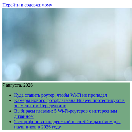
Перейти к содержимому
7 августа, 2026
Куда ставить роутер, чтобы Wi-Fi не пропадал
Камеры нового фотофлагмана Huawei протестируют в
знаменитом Переделкино
Выбираем глазами: 5 Wi-Fi-роутеров с интересным
дизайном
5 смартфонов с поддержкой microSD и разъёмом для
наушников в 2026 году