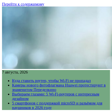
Перейти к содержимому
7 августа, 2026
Куда ставить роутер, чтобы Wi-Fi не пропадал
Камеры нового фотофлагмана Huawei протестируют в
знаменитом Переделкино
Выбираем глазами: 5 Wi-Fi-роутеров с интересным
дизайном
5 смартфонов с поддержкой microSD и разъёмом для
наушников в 2026 году