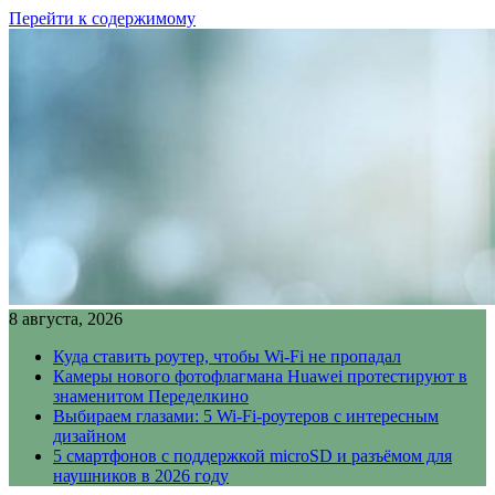
Перейти к содержимому
8 августа, 2026
Куда ставить роутер, чтобы Wi-Fi не пропадал
Камеры нового фотофлагмана Huawei протестируют в
знаменитом Переделкино
Выбираем глазами: 5 Wi-Fi-роутеров с интересным
дизайном
5 смартфонов с поддержкой microSD и разъёмом для
наушников в 2026 году