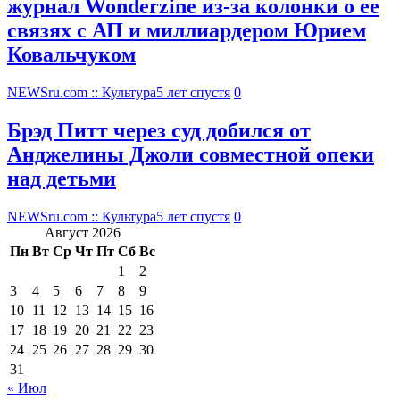
журнал Wonderzine из-за колонки о ее
связях с АП и миллиардером Юрием
Ковальчуком
NEWSru.com :: Культура
5 лет спустя
0
Брэд Питт через суд добился от
Анджелины Джоли совместной опеки
над детьми
NEWSru.com :: Культура
5 лет спустя
0
Август 2026
Пн
Вт
Ср
Чт
Пт
Сб
Вс
1
2
3
4
5
6
7
8
9
10
11
12
13
14
15
16
17
18
19
20
21
22
23
24
25
26
27
28
29
30
31
« Июл