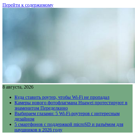
Перейти к содержимому
8 августа, 2026
Куда ставить роутер, чтобы Wi-Fi не пропадал
Камеры нового фотофлагмана Huawei протестируют в
знаменитом Переделкино
Выбираем глазами: 5 Wi-Fi-роутеров с интересным
дизайном
5 смартфонов с поддержкой microSD и разъёмом для
наушников в 2026 году