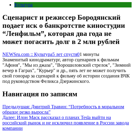
Культура
Сценарист и режиссер Бородянский
подает иск о банкротстве киностудии
“Ленфильм”, которая два года не
может погасить долг в 2 млн рублей
NEWSru.com :: Культура
5 лет спустя
0
1 минуты
Знаменитый кинодраматург, автор сценариев к фильмам
"Афоня", "Мы из джаза", "Ворошиловский стрелок", "Зимний
вечер в Гаграх", "Курьер" и др., пять лет не может получить
свой гонорар за сценарий к фильму об истории создания ВЧК
под руководством Феликса Дзержинского.
Навигация по записям
Предыдущая:
Дмитрий Травин: “Потребность в моральном
образце резко выросла”
Далее:
Илон Маск рассказал о планах Tesla выйти на
российский рынок и не исключил появление в России завода
компании