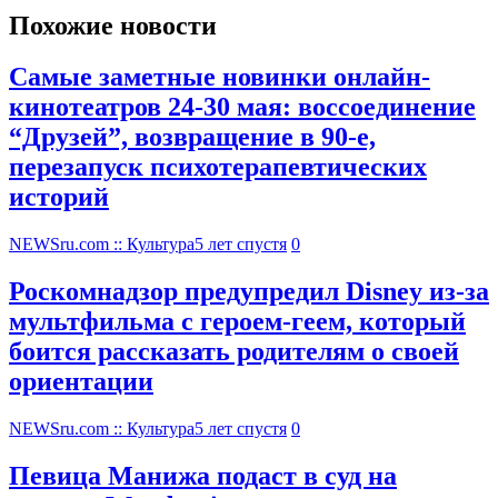
Похожие новости
Самые заметные новинки онлайн-
кинотеатров 24-30 мая: воссоединение
“Друзей”, возвращение в 90-е,
перезапуск психотерапевтических
историй
NEWSru.com :: Культура
5 лет спустя
0
Роскомнадзор предупредил Disney из-за
мультфильма c героем-геем, который
боится рассказать родителям о своей
ориентации
NEWSru.com :: Культура
5 лет спустя
0
Певица Манижа подаст в суд на