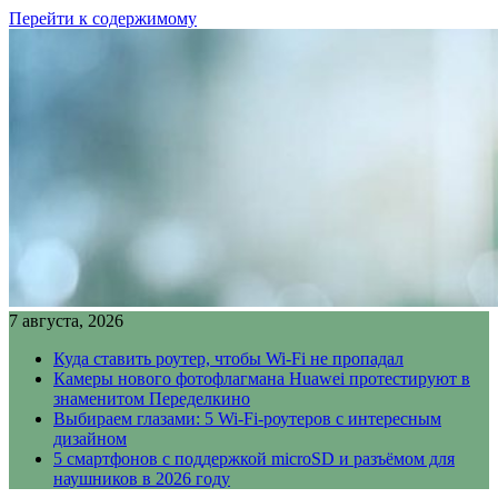
Перейти к содержимому
7 августа, 2026
Куда ставить роутер, чтобы Wi-Fi не пропадал
Камеры нового фотофлагмана Huawei протестируют в
знаменитом Переделкино
Выбираем глазами: 5 Wi-Fi-роутеров с интересным
дизайном
5 смартфонов с поддержкой microSD и разъёмом для
наушников в 2026 году