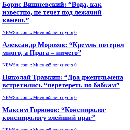
Борис Вишневский: “Вода, как
известно, не течет под лежачий
камень”
NEWSru.com :: Мнения
5 лет спустя
0
Александр Морозов: “Кремль потерял
много, а Прага – ничего”
NEWSru.com :: Мнения
5 лет спустя
0
Николай Травкин: “Два джентльмена
встретились “перетереть по бабкам”
NEWSru.com :: Мнения
5 лет спустя
0
Максим Горюнов: “Конспиролог
конспирологу злейший враг”
NEWSru.com :: Мнения
5 лет спустя
0