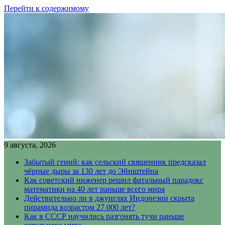
Перейти к содержимому
9 августа, 2026
Забытый гений: как сельский священник предсказал
чёрные дыры за 130 лет до Эйнштейна
Как советский инженер решил фатальный парадокс
математики на 40 лет раньше всего мира
Действительно ли в джунглях Индонезии скрыта
пирамида возрастом 27 000 лет?
Как в СССР научились разгонять тучи раньше