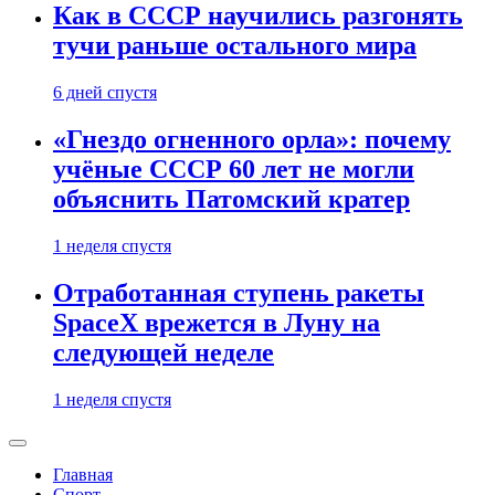
Как в СССР научились разгонять
тучи раньше остального мира
6 дней спустя
«Гнездо огненного орла»: почему
учёные СССР 60 лет не могли
объяснить Патомский кратер
1 неделя спустя
Отработанная ступень ракеты
SpaceX врежется в Луну на
следующей неделе
1 неделя спустя
Главная
Спорт