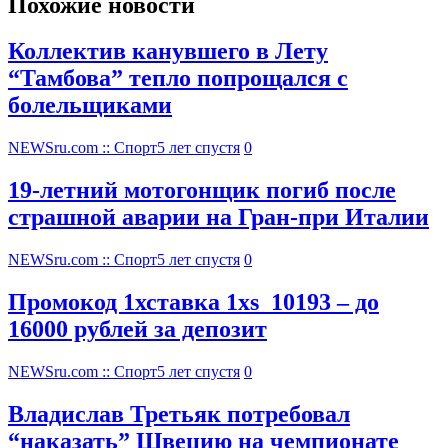
Похожие новости
Коллектив канувшего в Лету
“Тамбова” тепло попрощался с
болельщиками
NEWSru.com :: Спорт
5 лет спустя
0
19-летний мотогонщик погиб после
страшной аварии на Гран-при Италии
NEWSru.com :: Спорт
5 лет спустя
0
Промокод 1хставка 1xs_10193 – до
16000 рублей за депозит
NEWSru.com :: Спорт
5 лет спустя
0
Владислав Третьяк потребовал
“наказать” Швецию на чемпионате