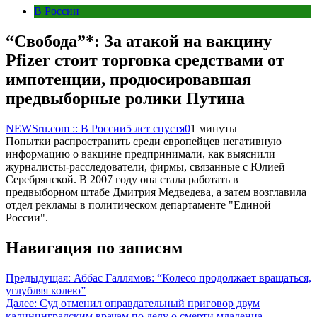
В России
“Свобода”*: За атакой на вакцину
Pfizer стоит торговка средствами от
импотенции, продюсировавшая
предвыборные ролики Путина
NEWSru.com :: В России
5 лет спустя
0
1 минуты
Попытки распространить среди европейцев негативную
информацию о вакцине предпринимали, как выяснили
журналисты-расследователи, фирмы, связанные с Юлией
Серебрянской. В 2007 году она стала работать в
предвыборном штабе Дмитрия Медведева, а затем возглавила
отдел рекламы в политическом департаменте "Единой
России".
Навигация по записям
Предыдущая:
Аббас Галлямов: “Колесо продолжает вращаться,
углубляя колею”
Далее:
Суд отменил оправдательный приговор двум
калининградским врачам по делу о смерти младенца