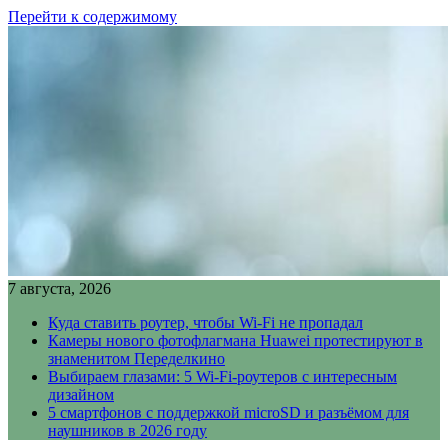
Перейти к содержимому
7 августа, 2026
Куда ставить роутер, чтобы Wi-Fi не пропадал
Камеры нового фотофлагмана Huawei протестируют в
знаменитом Переделкино
Выбираем глазами: 5 Wi-Fi-роутеров с интересным
дизайном
5 смартфонов с поддержкой microSD и разъёмом для
наушников в 2026 году