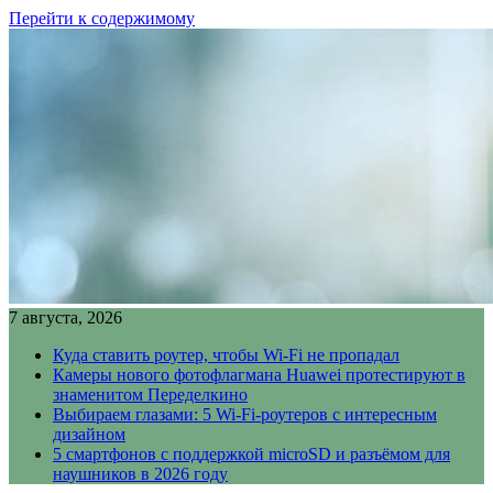
Перейти к содержимому
7 августа, 2026
Куда ставить роутер, чтобы Wi-Fi не пропадал
Камеры нового фотофлагмана Huawei протестируют в
знаменитом Переделкино
Выбираем глазами: 5 Wi-Fi-роутеров с интересным
дизайном
5 смартфонов с поддержкой microSD и разъёмом для
наушников в 2026 году