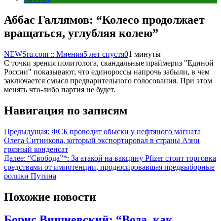
Аббас Галлямов: “Колесо продолжает
вращаться, углубляя колею”
NEWSru.com :: Мнения
5 лет спустя
0
1 минуты
С точки зрения политолога, скандальные праймериз "Единой
России" показывают, что единороссы напрочь забыли, в чем
заключается смысл предварительного голосования. При этом
менять что-либо партия не будет.
Навигация по записям
Предыдущая:
ФСБ проводит обыски у нефтяного магната
Олега Ситникова, который экспортировал в страны Азии
грязный конденсат
Далее:
“Свобода”*: За атакой на вакцину Pfizer стоит торговка
средствами от импотенции, продюсировавшая предвыборные
ролики Путина
Похожие новости
Борис Вишневский: “Вода, как