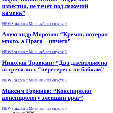
известно, не течет под лежачий
камень”
NEWSru.com :: Мнения
5 лет спустя
0
Александр Морозов: “Кремль потерял
много, а Прага – ничего”
NEWSru.com :: Мнения
5 лет спустя
0
Николай Травкин: “Два джентльмена
встретились “перетереть по бабкам”
NEWSru.com :: Мнения
5 лет спустя
0
Максим Горюнов: “Конспиролог
конспирологу злейший враг”
NEWSru.com :: Мнения
5 лет спустя
0
Август 2026