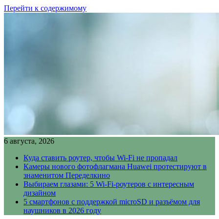
Перейти к содержимому
6 августа, 2026
Куда ставить роутер, чтобы Wi-Fi не пропадал
Камеры нового фотофлагмана Huawei протестируют в
знаменитом Переделкино
Выбираем глазами: 5 Wi-Fi-роутеров с интересным
дизайном
5 смартфонов с поддержкой microSD и разъёмом для
наушников в 2026 году