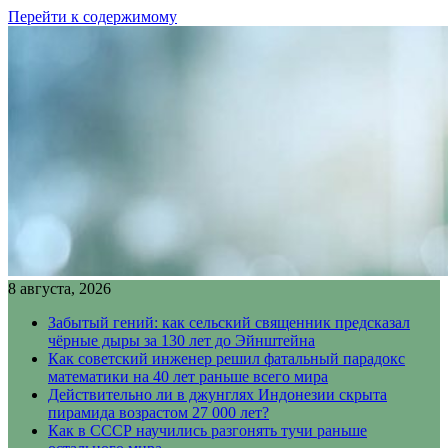
Перейти к содержимому
8 августа, 2026
Забытый гений: как сельский священник предсказал
чёрные дыры за 130 лет до Эйнштейна
Как советский инженер решил фатальный парадокс
математики на 40 лет раньше всего мира
Действительно ли в джунглях Индонезии скрыта
пирамида возрастом 27 000 лет?
Как в СССР научились разгонять тучи раньше