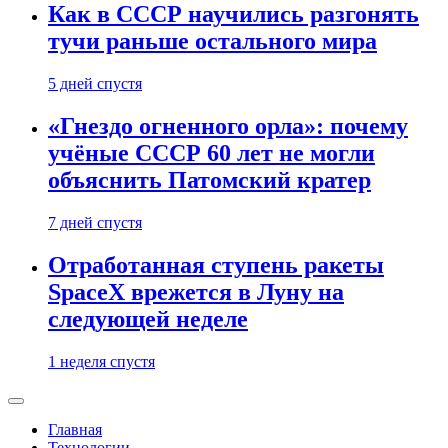
Как в СССР научились разгонять
тучи раньше остального мира
5 дней спустя
«Гнездо огненного орла»: почему
учёные СССР 60 лет не могли
объяснить Патомский кратер
7 дней спустя
Отработанная ступень ракеты
SpaceX врежется в Луну на
следующей неделе
1 неделя спустя
Главная
Технологии