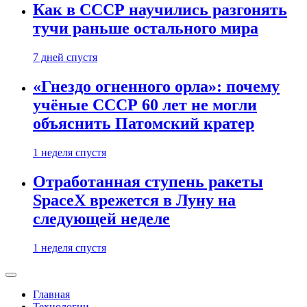
Как в СССР научились разгонять
тучи раньше остального мира
7 дней спустя
«Гнездо огненного орла»: почему
учёные СССР 60 лет не могли
объяснить Патомский кратер
1 неделя спустя
Отработанная ступень ракеты
SpaceX врежется в Луну на
следующей неделе
1 неделя спустя
Главная
Технологии