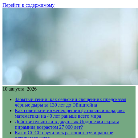
Перейти к содержимому
10 августа, 2026
Забытый гений: как сельский священник предсказал
чёрные дыры за 130 лет до Эйнштейна
Как советский инженер решил фатальный парадокс
математики на 40 лет раньше всего мира
Действительно ли в джунглях Индонезии скрыта
пирамида возрастом 27 000 лет?
Как в СССР научились разгонять тучи раньше