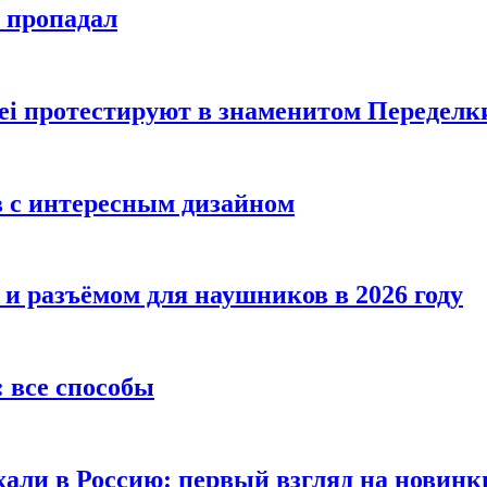
е пропадал
i протестируют в знаменитом Переделк
в с интересным дизайном
 и разъёмом для наушников в 2026 году
 все способы
хали в Россию: первый взгляд на новинк