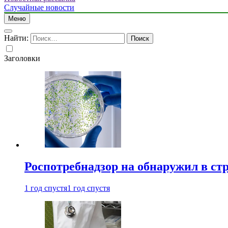
Случайные новости
Меню
Найти:
Заголовки
Роспотребнадзор на обнаружил в ст
1 год спустя
1 год спустя