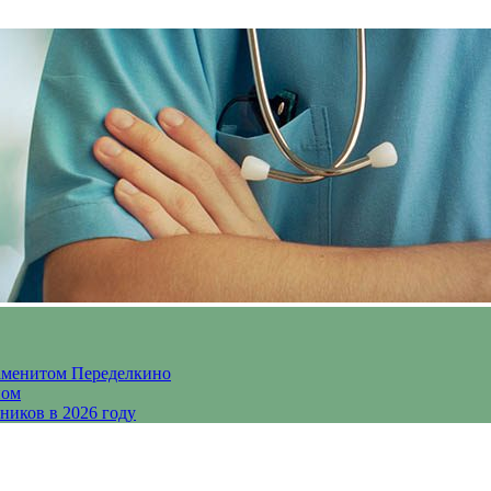
аменитом Переделкино
ном
ников в 2026 году