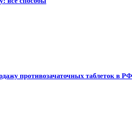
у: все способы
одажу противозачаточных таблеток в РФ