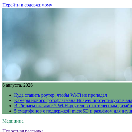
Перейти к содержимому
6 августа, 2026
Куда ставить роутер, чтобы Wi-Fi не пропадал
Камеры нового фотофлагмана Huawei протестируют в зн
Выбираем глазами: 5 Wi-Fi-роутеров с интересным дизай
5 смартфонов с поддержкой microSD и разъёмом для науш
Медицина
Новостная рассылка