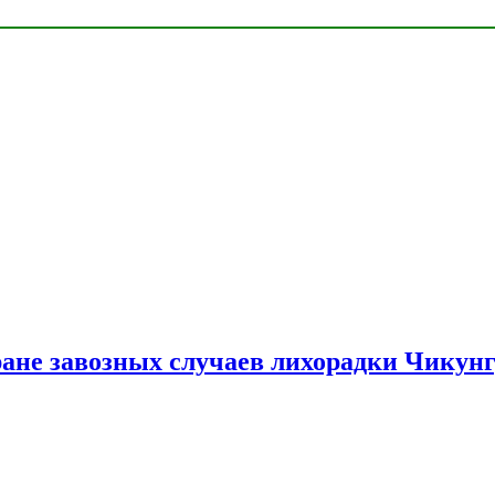
ране завозных случаев лихорадки Чикун