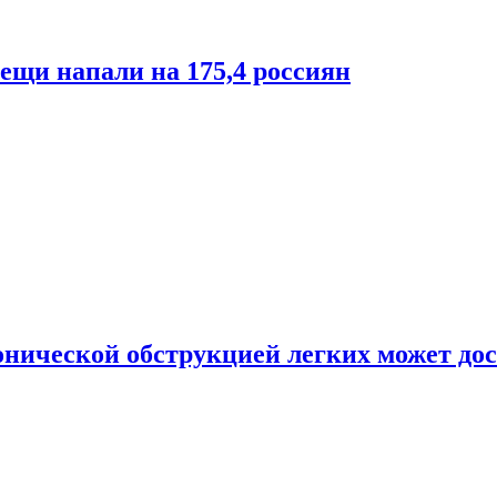
лещи напали на 175,4 россиян
онической обструкцией легких может дос