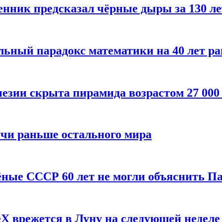
енник предсказал чёрные дыры за 130 л
ьный парадокс математики на 40 лет ра
езии скрыта пирамида возрастом 27 000
учи раньше остального мира
чёные СССР 60 лет не могли объяснить П
X врежется в Луну на следующей неделе