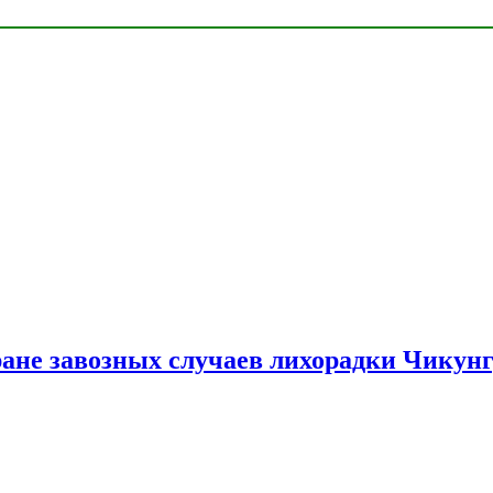
ране завозных случаев лихорадки Чикун