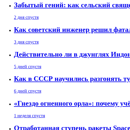
Забытый гений: как сельский свящ
2 дня спустя
Как советский инженер решил фатал
3 дня спустя
Действительно ли в джунглях Индон
5 дней спустя
Как в СССР научились разгонять т
6 дней спустя
«Гнездо огненного орла»: почему у
1 неделя спустя
Отработанная ступень ракеты Space