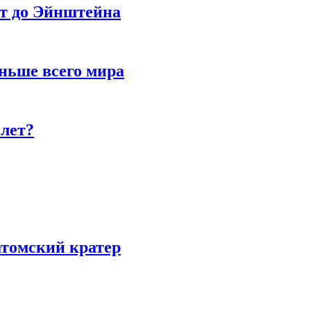
ет до Эйнштейна
ньше всего мира
 лет?
атомский кратер