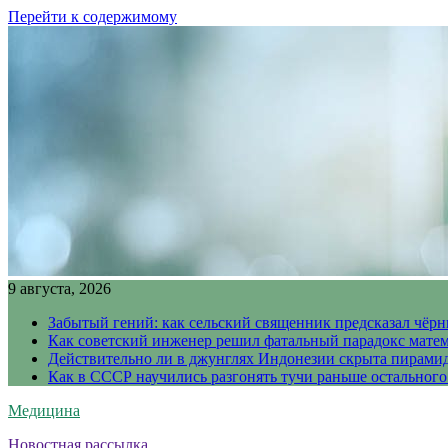
Перейти к содержимому
9 августа, 2026
Забытый гений: как сельский священник предсказал чёрн
Как советский инженер решил фатальный парадокс матема
Действительно ли в джунглях Индонезии скрыта пирамида
Как в СССР научились разгонять тучи раньше остального
Медицина
Новостная рассылка