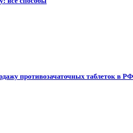
у: все способы
одажу противозачаточных таблеток в РФ