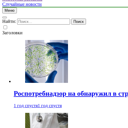
Случайные новости
Меню
Найти:
Заголовки
Роспотребнадзор на обнаружил в ст
1 год спустя
1 год спустя