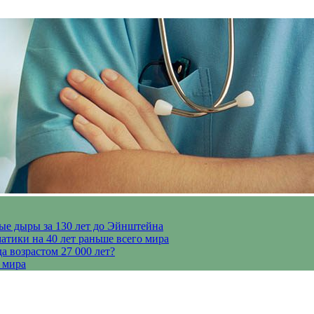
ые дыры за 130 лет до Эйнштейна
тики на 40 лет раньше всего мира
 возрастом 27 000 лет?
 мира