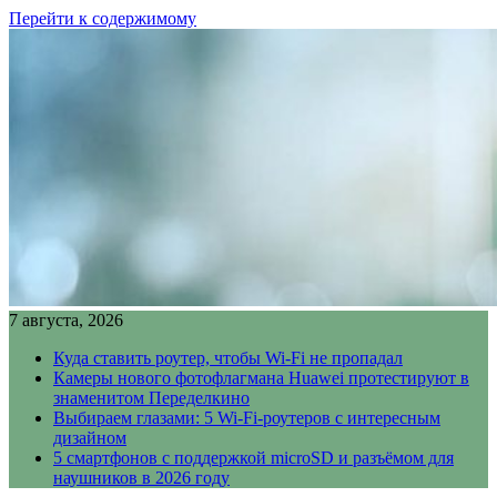
Перейти к содержимому
7 августа, 2026
Куда ставить роутер, чтобы Wi-Fi не пропадал
Камеры нового фотофлагмана Huawei протестируют в
знаменитом Переделкино
Выбираем глазами: 5 Wi-Fi-роутеров с интересным
дизайном
5 смартфонов с поддержкой microSD и разъёмом для
наушников в 2026 году