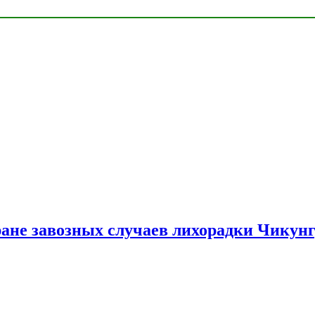
ране завозных случаев лихорадки Чикун