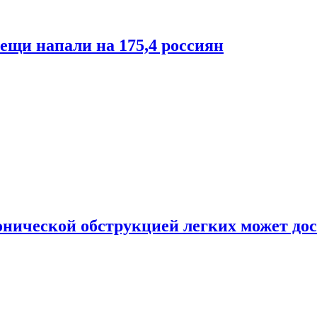
лещи напали на 175,4 россиян
онической обструкцией легких может дос