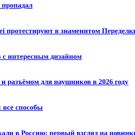
е пропадал
i протестируют в знаменитом Переделк
в с интересным дизайном
 и разъёмом для наушников в 2026 году
 все способы
хали в Россию: первый взгляд на новинк