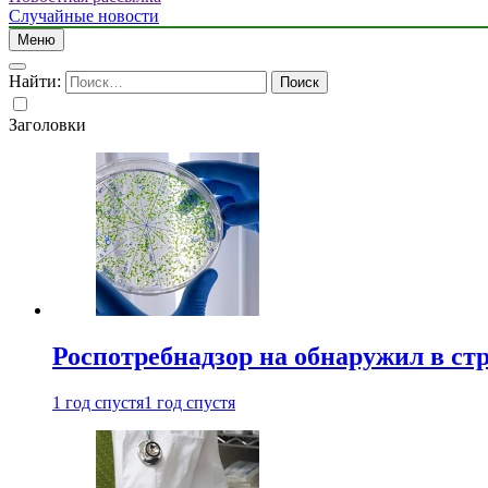
Случайные новости
Меню
Найти:
Заголовки
Роспотребнадзор на обнаружил в ст
1 год спустя
1 год спустя