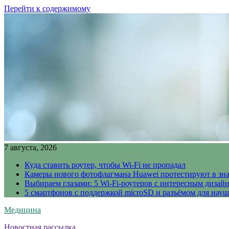
Перейти к содержимому
7 августа, 2026
Куда ставить роутер, чтобы Wi-Fi не пропадал
Камеры нового фотофлагмана Huawei протестируют в зн
Выбираем глазами: 5 Wi-Fi-роутеров с интересным дизай
5 смартфонов с поддержкой microSD и разъёмом для науш
Медицина
Новостная рассылка