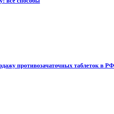
у: все способы
одажу противозачаточных таблеток в РФ