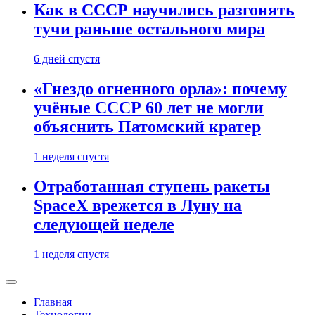
Как в СССР научились разгонять
тучи раньше остального мира
6 дней спустя
«Гнездо огненного орла»: почему
учёные СССР 60 лет не могли
объяснить Патомский кратер
1 неделя спустя
Отработанная ступень ракеты
SpaceX врежется в Луну на
следующей неделе
1 неделя спустя
Главная
Технологии