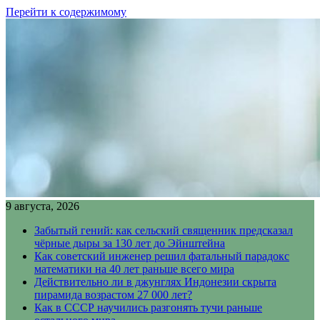
Перейти к содержимому
9 августа, 2026
Забытый гений: как сельский священник предсказал
чёрные дыры за 130 лет до Эйнштейна
Как советский инженер решил фатальный парадокс
математики на 40 лет раньше всего мира
Действительно ли в джунглях Индонезии скрыта
пирамида возрастом 27 000 лет?
Как в СССР научились разгонять тучи раньше