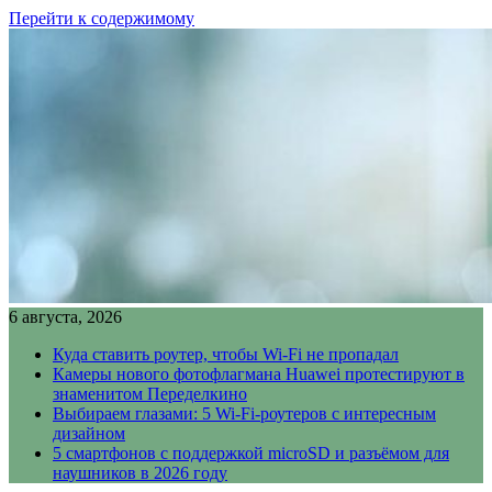
Перейти к содержимому
6 августа, 2026
Куда ставить роутер, чтобы Wi-Fi не пропадал
Камеры нового фотофлагмана Huawei протестируют в
знаменитом Переделкино
Выбираем глазами: 5 Wi-Fi-роутеров с интересным
дизайном
5 смартфонов с поддержкой microSD и разъёмом для
наушников в 2026 году